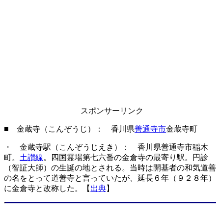
スポンサーリンク
■ 金蔵寺（こんぞうじ）： 香川県
善通寺市
金蔵寺町
・ 金蔵寺駅（こんぞうじえき）： 香川県善通寺市稲木
町。
土讃線
。四国霊場第七六番の金倉寺の最寄り駅。円診
（智証大師）の生誕の地とされる。当時は開基者の和気道善
の名をとって道善寺と言っていたが、延長６年（９２８年）
に金倉寺と改称した。【
出典
】