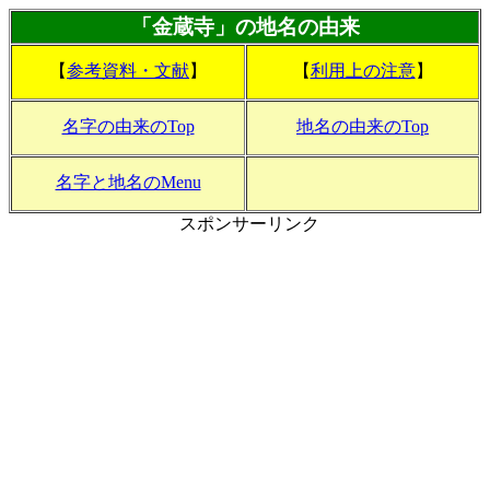
「金蔵寺」の地名の由来
【
参考資料・文献
】
【
利用上の注意
】
名字の由来のTop
地名の由来のTop
名字と地名のMenu
スポンサーリンク