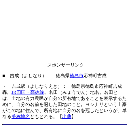
スポンサーリンク
■ 吉成（よしなり）： 徳島県
徳島市
応神町吉成
・ 吉成駅（よしなりえき）： 徳島県徳島市応神町吉成
轟。
JR四国・高徳線
。名田（みょうでん）地名。名田と
は、土地の有力農民が自分の所有地であることを表示するた
めに、自分の名前を冠した田地のこと。ヨシナリという土豪
がこの地に住んで、所有地に自分の名を冠したというが、単
なる
美称地名
ともとれる。【
出典
】