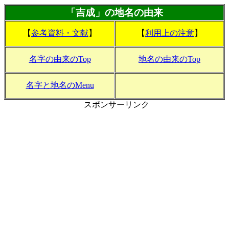
「吉成」の地名の由来
【
参考資料・文献
】
【
利用上の注意
】
名字の由来のTop
地名の由来のTop
名字と地名のMenu
スポンサーリンク