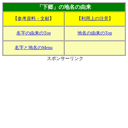
「下郷」の地名の由来
【
参考資料・文献
】
【
利用上の注意
】
名字の由来のTop
地名の由来のTop
名字と地名のMenu
スポンサーリンク