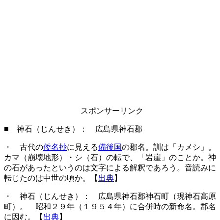
スポンサーリンク
■ 神石（じんせき）： 広島県神石郡
・ 古代の
倭名抄
に見える
備後国
の郡名。訓は「カメシ」。
カマ（崩壊地形）・シ（石）の転で、「岩崖」のことか。神
の石があったというのは文字による解釈であろう。音読みに
転じたのは中世の頃か。【
出典
】
・ 神石（じんせき）： 広島県神石郡神石町（現神石高原
町）。 昭和２９年（１９５４年）に合併時の新命名。郡名
に因む。【
出典
】