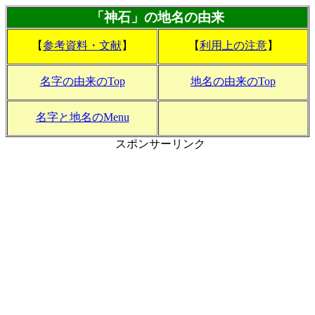
「神石」の地名の由来
【
参考資料・文献
】
【
利用上の注意
】
名字の由来のTop
地名の由来のTop
名字と地名のMenu
スポンサーリンク