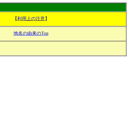
【
利用上の注意
】
地名の由来のTop