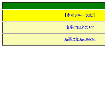
【
参考資料・文献
】
名字の由来のTop
名字と地名のMenu