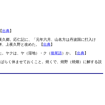
【
出典
】
夜久郷。応仁記に、「元年六月、山名方は丹波国に打入け
併、上夜久野と改めた。【
出典
】
た。ヤクは、ヤ（湿地）・ク（
接尾語
）か。【
出典
】
しばらく休ませておくこと。焼くで、焼野（焼畑）に解する説