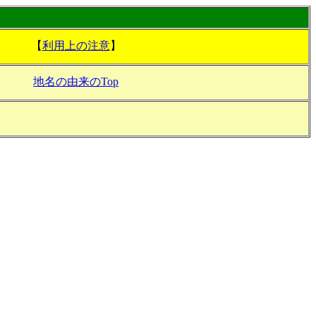
【
利用上の注意
】
地名の由来のTop