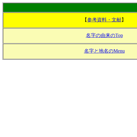
【
参考資料・文献
】
名字の由来のTop
名字と地名のMenu