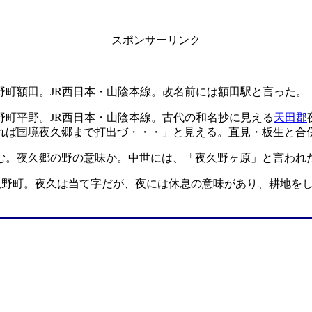
スポンサーリンク
野町額田。JR西日本・山陰本線。改名前には額田駅と言った。
野町平野。JR西日本・山陰本線。古代の和名抄に見える
天田郡
れば国境夜久郷まで打出づ・・・」と見える。直見・板生と合
む。夜久郷の野の意味か。中世には、「夜久野ヶ原」と言われ
久野町。夜久は当て字だが、夜には休息の意味があり、耕地を