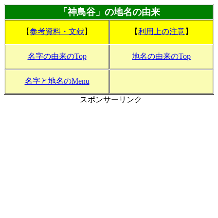
「神鳥谷」の地名の由来
【
参考資料・文献
】
【
利用上の注意
】
名字の由来のTop
地名の由来のTop
名字と地名のMenu
スポンサーリンク