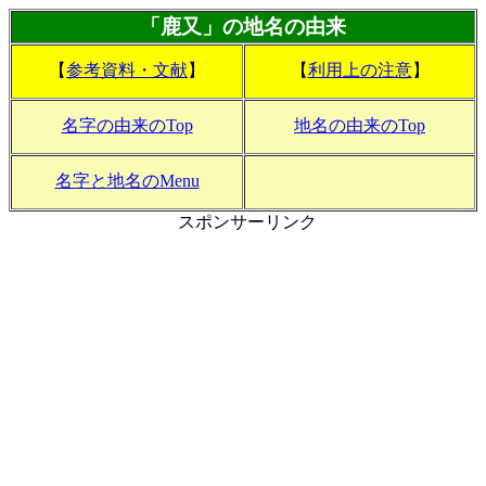
「鹿又」の地名の由来
【
参考資料・文献
】
【
利用上の注意
】
名字の由来のTop
地名の由来のTop
名字と地名のMenu
スポンサーリンク