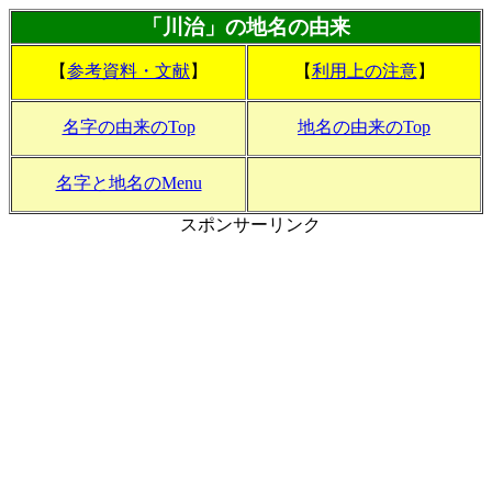
「川治」の地名の由来
【
参考資料・文献
】
【
利用上の注意
】
名字の由来のTop
地名の由来のTop
名字と地名のMenu
スポンサーリンク