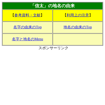
「信太」の地名の由来
【
参考資料・文献
】
【
利用上の注意
】
名字の由来のTop
地名の由来のTop
名字と地名のMenu
スポンサーリンク