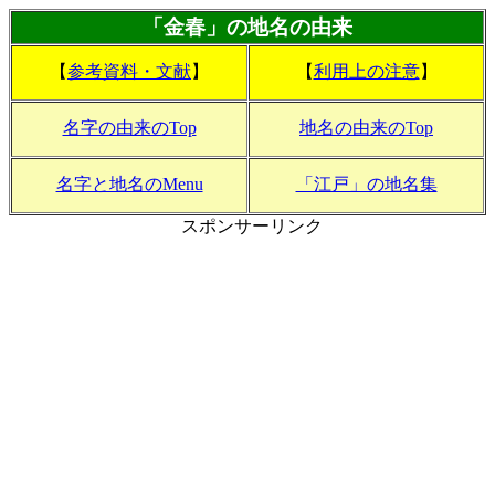
「金春」の地名の由来
【
参考資料・文献
】
【
利用上の注意
】
名字の由来のTop
地名の由来のTop
名字と地名のMenu
「江戸」の地名集
スポンサーリンク