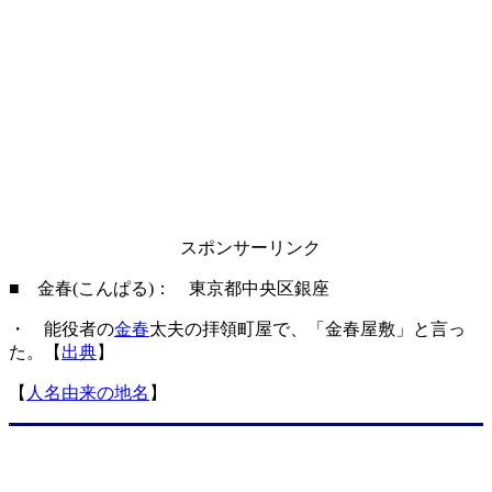
スポンサーリンク
■ 金春(こんぱる)： 東京都中央区銀座
・ 能役者の
金春
太夫の拝領町屋で、「金春屋敷」と言っ
た。【
出典
】
【
人名由来の地名
】