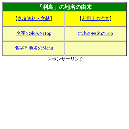
「利島」の地名の由来
【
参考資料・文献
】
【
利用上の注意
】
名字の由来のTop
地名の由来のTop
名字と地名のMenu
スポンサーリンク