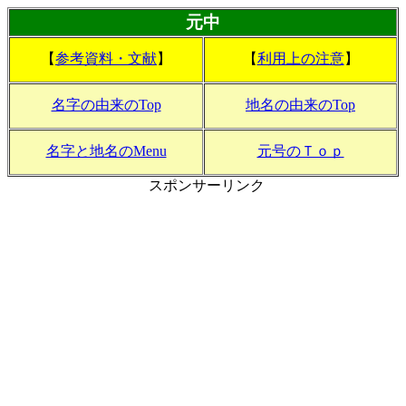
元中
【
参考資料・文献
】
【
利用上の注意
】
名字の由来のTop
地名の由来のTop
名字と地名のMenu
元号のＴｏｐ
スポンサーリンク