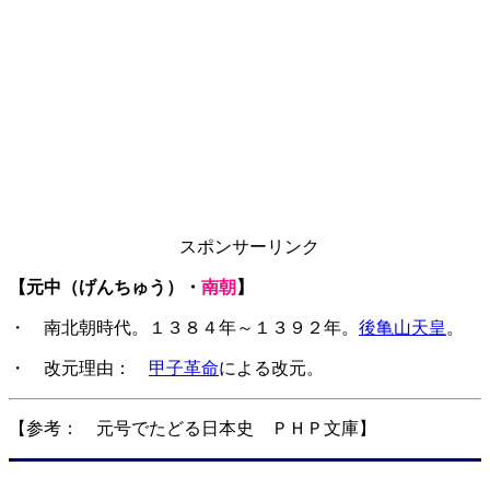
スポンサーリンク
【元中（げんちゅう）・
南朝
】
・ 南北朝時代。１３８４年～１３９２年。
後亀山天皇
。
・ 改元理由：
甲子革命
による改元。
【参考： 元号でたどる日本史 ＰＨＰ文庫】