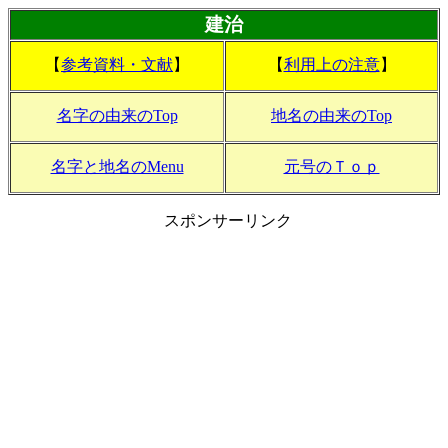
建治
【
参考資料・文献
】
【
利用上の注意
】
名字の由来のTop
地名の由来のTop
名字と地名のMenu
元号のＴｏｐ
スポンサーリンク