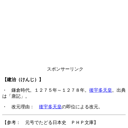
スポンサーリンク
【建治（けんじ）】
・ 鎌倉時代。１２７５年～１２７８年。
後宇多天皇
。出典
は「唐記」。
・ 改元理由：
後宇多天皇
の即位による改元。
【参考： 元号でたどる日本史 ＰＨＰ文庫】