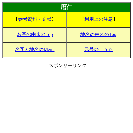
暦仁
【
参考資料・文献
】
【
利用上の注意
】
名字の由来のTop
地名の由来のTop
名字と地名のMenu
元号のＴｏｐ
スポンサーリンク