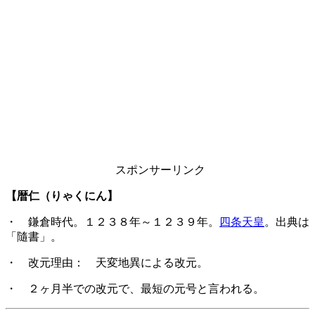
スポンサーリンク
【暦仁（りゃくにん】
・ 鎌倉時代。１２３８年～１２３９年。
四条天皇
。出典は
「隨書」。
・ 改元理由： 天変地異による改元。
・ ２ヶ月半での改元で、最短の元号と言われる。