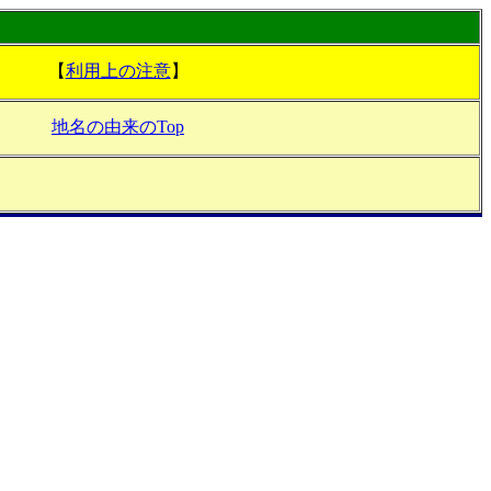
【
利用上の注意
】
地名の由来のTop