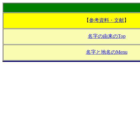
【
参考資料・文献
】
名字の由来のTop
名字と地名のMenu