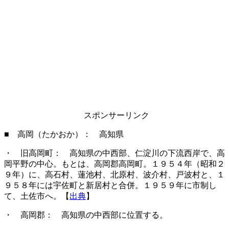
スポンサーリンク
■ 高岡（たかおか）： 高知県
・ 旧高岡町： 高知県の中西部、仁淀川の下流西岸で、高
岡平野の中心。もとは、高岡郡高岡町。１９５４年（昭和２
９年）に、高石村、蓮池村、北原村、波介村、戸波村と、１
９５８年には宇佐町と新居村と合併。１９５９年に市制し
て、土佐市へ。【
出典
】
・ 高岡郡： 高知県の中西部に位置する。