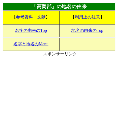
「高岡郡」の地名の由来
【
参考資料・文献
】
【
利用上の注意
】
名字の由来のTop
地名の由来のTop
名字と地名のMenu
スポンサーリンク