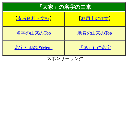
「大家」の名字の由来
【
参考資料・文献
】
【
利用上の注意
】
名字の由来のTop
地名の由来のTop
名字と地名のMenu
「あ」行の名字
スポンサーリンク