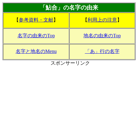
「鮎合」の名字の由来
【
参考資料・文献
】
【
利用上の注意
】
名字の由来のTop
地名の由来のTop
名字と地名のMenu
「あ」行の名字
スポンサーリンク