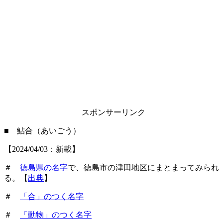
スポンサーリンク
■ 鮎合（あいごう）
【2024/04/03：新載】
＃
徳島県の名字
で、徳島市の津田地区にまとまってみられ
る。【
出典
】
＃
「合」のつく名字
＃
「動物」のつく名字