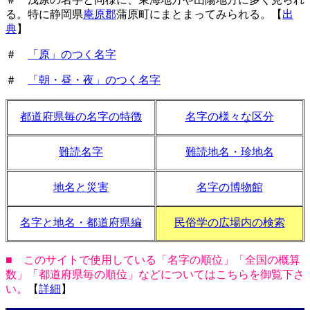
る。特に静岡県
庵原郡
蒲原町にまとまってみられる。【
出
典
】
＃
「原」のつく名字
＃
「朝・昼・夜」のつく名字
都道府県毎の名字の特徴
名字の様々な区分
難読名字
難読地名・珍地名
地名と災害
名字の博物館
名字と地名・都道府県編
民俗学の広場内の検索
■ このサイトで使用している「名字の順位」「全国の概算
数」「都道府県毎の順位」などについてはこちらを御覧下さ
い。
【
詳細
】