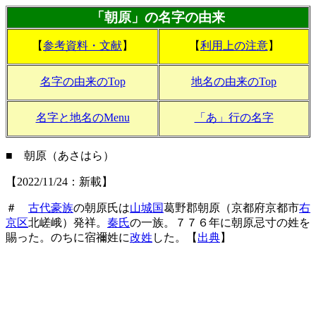
「朝原」の名字の由来
【
参考資料・文献
】
【
利用上の注意
】
名字の由来のTop
地名の由来のTop
名字と地名のMenu
「あ」行の名字
■ 朝原（あさはら）
【2022/11/24：新載】
＃
古代豪族
の朝原氏は
山城国
葛野郡朝原（京都府京都市
右
京区
北嵯峨）発祥。
秦氏
の一族。７７６年に朝原忌寸の姓を
賜った。のちに宿禰姓に
改姓
した。【
出典
】