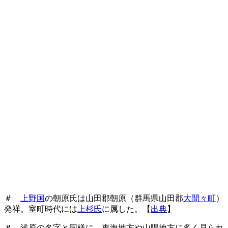
＃
上野国
の朝原氏は山田郡朝原（群馬県山田郡
大間々町
）
発祥。室町時代には
上杉氏
に属した。【
出典
】
＃ 浅原の名字と同様に、東海地方や山陽地方に多く見られ