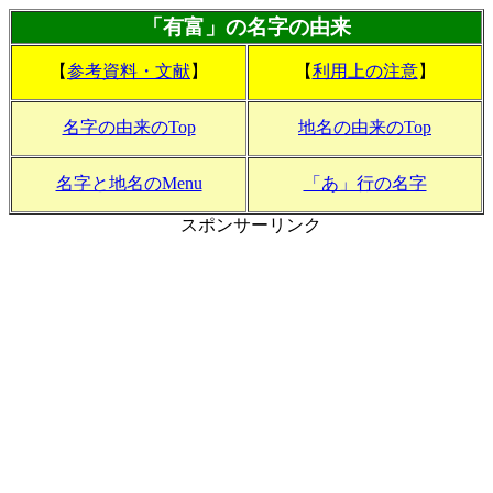
「有富」の名字の由来
【
参考資料・文献
】
【
利用上の注意
】
名字の由来のTop
地名の由来のTop
名字と地名のMenu
「あ」行の名字
スポンサーリンク