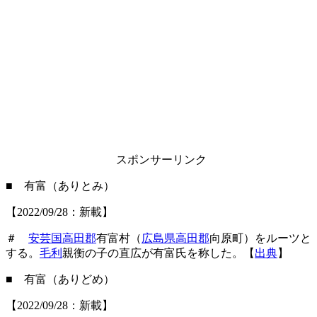
スポンサーリンク
■ 有富（ありとみ）
【2022/09/28：新載】
＃
安芸国高田郡
有富村（
広島県高田郡
向原町）をルーツと
する。
毛利
親衡の子の直広が有富氏を称した。【
出典
】
■ 有富（ありどめ）
【2022/09/28：新載】