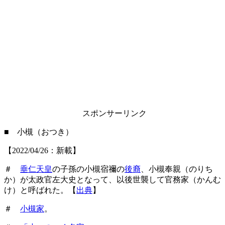
スポンサーリンク
■ 小槻（おつき）
【2022/04/26：新載】
＃
垂仁天皇
の子孫の小槻宿禰の
後裔
、小槻奉親（のりち
か）が太政官左大史となって、以後世襲して官務家（かんむ
け）と呼ばれた。【
出典
】
＃
小槻家
。