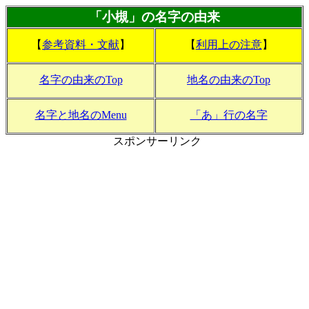
「小槻」の名字の由来
【
参考資料・文献
】
【
利用上の注意
】
名字の由来のTop
地名の由来のTop
名字と地名のMenu
「あ」行の名字
スポンサーリンク