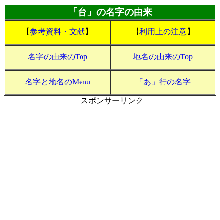
「台」の名字の由来
【
参考資料・文献
】
【
利用上の注意
】
名字の由来のTop
地名の由来のTop
名字と地名のMenu
「あ」行の名字
スポンサーリンク