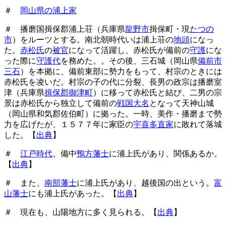
＃
岡山県の浦上家
＃ 播磨国揖保郡浦上荘（兵庫県
龍野市
揖保町・現
たつの
市
）をルーツとする。南北朝時代いは浦上荘の
地頭
になっ
た。
赤松氏
の
被官
になって活躍し、赤松氏が備前の
守護
にな
った際に
守護代
を務めた。。その後、三石城（岡山県
備前市
三石
）を本拠に、備前東部に勢力をもって、村宗のときには
赤松氏を凌いだ。村宗の子の代に分裂、長男の政宗は播磨室
津（兵庫県
揖保郡御津町
）に移って赤松氏と結び、二男の宗
景は赤松氏から独立して備前の
戦国大名
となって天神山城
（岡山県和気郡佐伯町）に拠った。一時、美作・播磨まで勢
力を広げたが、１５７７年に家臣の
宇喜多直家
に敗れて落城
した。【
出典
】
＃
江戸時代
、備中
鴨方藩士
に浦上氏があり、関係あるか。
【
出典
】
＃ また、
南部藩士
に浦上氏があり、越後国の出という。
富
山藩士
にも浦上氏があった。【
出典
】
＃ 現在も、山陽地方に多く見られる。【
出典
】