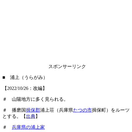
スポンサーリンク
■ 浦上（うらがみ）
【2022/10/26：改編】
＃ 山陽地方に多く見られる。
＃ 播磨国
揖保郡
浦上荘（兵庫県
たつの市
揖保町）をルーツ
とする。【
出典
】
＃
兵庫県の浦上家