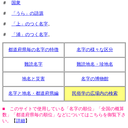
＃
国衆
＃
「うら」の語源
＃
「上」のつく名字
。
＃
「浦」のつく名字
。
都道府県毎の名字の特徴
名字の様々な区分
難読名字
難読地名・珍地名
地名と災害
名字の博物館
名字と地名・都道府県編
民俗学の広場内の検索
■ このサイトで使用している「名字の順位」「全国の概算
数」「都道府県毎の順位」などについてはこちらを御覧下さ
い。
【
詳細
】