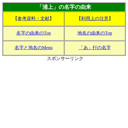
「浦上」の名字の由来
【
参考資料・文献
】
【
利用上の注意
】
名字の由来のTop
地名の由来のTop
名字と地名のMenu
「あ」行の名字
スポンサーリンク